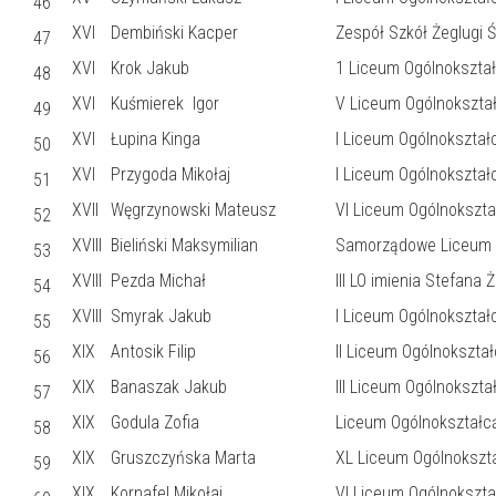
46
XVI
Dembiński Kacper
Zespół Szkół Żeglugi 
47
XVI
Krok Jakub
1 Liceum Ogólnokształ
48
XVI
Kuśmierek Igor
V Liceum Ogólnokszta
49
XVI
Łupina Kinga
I Liceum Ogólnokształ
50
XVI
Przygoda Mikołaj
I Liceum Ogólnokształ
51
XVII
Węgrzynowski Mateusz
VI Liceum Ogólnokszt
52
XVIII
Bieliński Maksymilian
Samorządowe Liceum O
53
XVIII
Pezda Michał
III LO imienia Stefana
54
XVIII
Smyrak Jakub
I Liceum Ogólnokszta
55
XIX
Antosik Filip
II Liceum Ogólnokszta
56
XIX
Banaszak Jakub
III Liceum Ogólnokszt
57
XIX
Godula Zofia
Liceum Ogólnokształcą
58
XIX
Gruszczyńska Marta
XL Liceum Ogólnokszt
59
XIX
Kornafel Mikołaj
VI Liceum Ogólnokszt