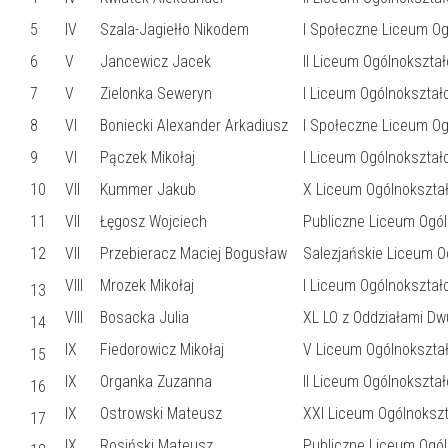
5
IV
Szala-Jagiełło Nikodem
I Społeczne Liceum O
6
V
Jancewicz Jacek
II Liceum Ogólnokszta
7
V
Zielonka Seweryn
I Liceum Ogólnokształ
8
VI
Boniecki Alexander Arkadiusz
I Społeczne Liceum Og
9
VI
Pączek Mikołaj
I Liceum Ogólnokształ
10
VII
Kummer Jakub
X Liceum Ogólnokształ
11
VII
Łęgosz Wojciech
Publiczne Liceum Ogól
12
VII
Przebieracz Maciej Bogusław
Salezjańskie Liceum O
VIII
Mrozek Mikołaj
I Liceum Ogólnokształ
13
VIII
Bosacka Julia
XL LO z Oddziałami D
14
IX
Fiedorowicz Mikołaj
V Liceum Ogólnokształ
15
IX
Organka Zuzanna
II Liceum Ogólnokształ
16
IX
Ostrowski Mateusz
XXI Liceum Ogólnokszta
17
IX
Rosiński Mateusz
Publiczne Liceum Ogóln