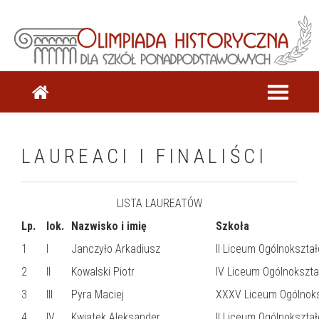
LAUREACI I FINALIŚCI
LISTA LAUREATÓW
Lp.
lok.
Nazwisko i imię
Szkoła
1
I
Janczyło Arkadiusz
II Liceum Ogólnokszta
2
II
Kowalski Piotr
IV Liceum Ogólnokszt
3
III
Pyra Maciej
XXXV Liceum Ogólnoks
4
IV
Kwiatek Aleksander
II Liceum Ogólnokszta