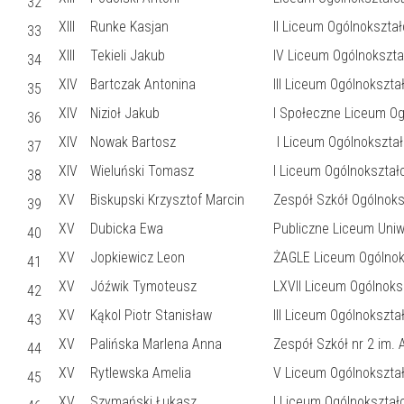
32
XIII
Runke Kasjan
II Liceum Ogólnokszta
33
XIII
Tekieli Jakub
IV Liceum Ogólnokszta
34
XIV
Bartczak Antonina
III Liceum Ogólnokszt
35
XIV
Nizioł Jakub
I Społeczne Liceum Og
36
XIV
Nowak Bartosz
I Liceum Ogólnokształ
37
XIV
Wieluński Tomasz
I Liceum Ogólnokształ
38
XV
Biskupski Krzysztof Marcin
Zespół Szkół Ogólnoks
39
XV
Dubicka Ewa
Publiczne Liceum Uniw
40
XV
Jopkiewicz Leon
ŻAGLE Liceum Ogólnok
41
XV
Jóźwik Tymoteusz
LXVII Liceum Ogólnok
42
XV
Kąkol Piotr Stanisław
III Liceum Ogólnokszt
43
XV
Palińska Marlena Anna
Zespół Szkół nr 2 im.
44
XV
Rytlewska Amelia
V Liceum Ogólnokszta
45
XV
Szymański Łukasz
I Liceum Ogólnokształ