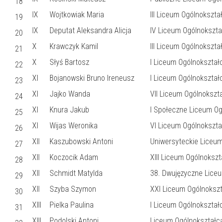
18
IX
Wojtkowiak Maria
III Liceum Ogólnokszt
19
IX
Deputat Aleksandra Alicja
IV Liceum Ogólnokszta
20
X
Krawczyk Kamil
III Liceum Ogólnokszt
21
X
Słyś Bartosz
I Liceum Ogólnokształ
22
XI
Bojanowski Bruno Ireneusz
I Liceum Ogólnokształ
23
XI
Jajko Wanda
VII Liceum Ogólnokszt
24
XI
Knura Jakub
I Społeczne Liceum Og
25
XI
Wijas Weronika
VI Liceum Ogólnokszta
26
XII
Kaszubowski Antoni
Uniwersyteckie Liceu
27
XII
Koczocik Adam
XIII Liceum Ogólnoksz
28
XII
Schmidt Matylda
38. Dwujęzyczne Lice
29
XII
Szyba Szymon
XXI Liceum Ogólnokszta
30
XIII
Pielka Paulina
I Liceum Ogólnokształ
31
XIII
Podolski Antoni
Liceum Ogólnokształcą