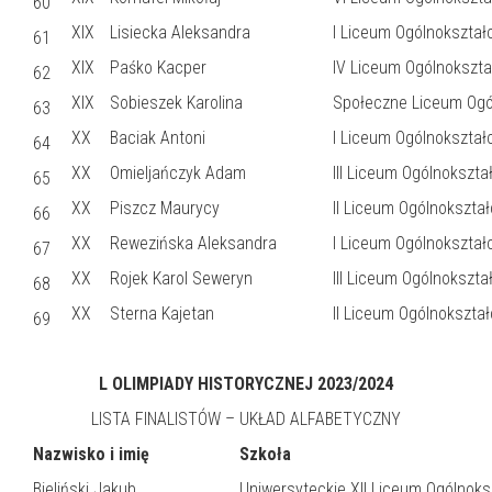
60
XIX
Lisiecka Aleksandra
I Liceum Ogólnokształ
61
XIX
Paśko Kacper
IV Liceum Ogólnokszt
62
XIX
Sobieszek Karolina
Społeczne Liceum Ogó
63
XX
Baciak Antoni
I Liceum Ogólnokształ
64
XX
Omieljańczyk Adam
III Liceum Ogólnokszt
65
XX
Piszcz Maurycy
II Liceum Ogólnokszta
66
XX
Rewezińska Aleksandra
I Liceum Ogólnokształc
67
XX
Rojek Karol Seweryn
III Liceum Ogólnokszt
68
XX
Sterna Kajetan
II Liceum Ogólnokształ
69
L OLIMPIADY HISTORYCZNEJ 2023/2024
LISTA FINALISTÓW – UKŁAD ALFABETYCZNY
Nazwisko i imię
Szkoła
Bieliński Jakub
Uniwersyteckie XII Liceum Ogólnoksz