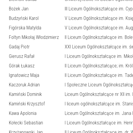
Bożek Jan
III Liceum Ogólnokształcące im. Cy
Budzyński Karol
V Liceum Ogólnokształcące im. Ksi
Figórska Matylda
V Liceum Ogólnokształcące im. Aug
Foltyn Mikołaj Włodzimierz
II Liceum Ogólnokształcące im. Bo
Gadaj Piotr
XXI Liceum Ogólnokształcące im. św
Gierusz Rafał
I Liceum Ogólnokształcące im. Miko
Górak Łukasz
II Liceum Ogólnokształcące; im. Kró
Ignatowicz Maja
II Liceum Ogólnokształcące im. Tad
Kaczoruk Adrian
I Społeczne Liceum Ogólnokształcąc
Kamiński Dominik
Liceum Ogólnokształcące nr XII im
Kamiński Krzysztof
I liceum ogólnokształcące im. Sta
Kawa Apolonia
Liceum Ogólnokształcące im. Jana 
Kołecki Sebastian
I Liceum Ogólnokształcące im. Hen
Krzyżanowski Jan
II Liceum Ogólnokształcące im. dr.