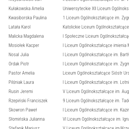
Kułakowska Amelia
Uniwersyteckie XII Liceum Ogólnoksz
Kwasiborska Paulina
1 Liceum Ogólnokształcące im. Zyg
Latała Karol
Katolickie Liceum Ogólnokształcąc
Malicka Magdalena
I Społeczne Liceum Ogólnokształcąc
Mosiołek Kacper
I Liceum Ogólnokształcące imienia 
Nosal Julia
I Liceum Ogólnokształcące im. Bar
Ordak Piotr
I Liceum Ogólnokształcące im. Zyg
Pastor Amelia
Liceum Ogólnokształcące Sióstr Ur
Pilśniak Laura
I Liceum Ogólnokształcące im. Lotn
Rusin Jeremi
V Liceum Ogólnokształcące im. Aug
Rzepiński Franciszek
9 Liceum Ogólnokształcące im. Ta
Skowron Paweł
I Liceum Ogólnokształcące im. Kazi
Słomińska Julianna
VI Liceum Ogólnokształcące im. I
Stefanik Mariusz
V Liceum Ogólnokształcące im/Krzys