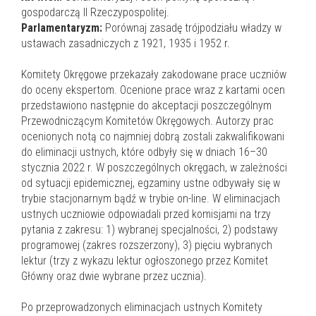
gospodarczą II Rzeczypospolitej.
Parlamentaryzm:
Porównaj zasadę trójpodziału władzy w
ustawach zasadniczych z 1921, 1935 i 1952 r.
Komitety Okręgowe przekazały zakodowane prace uczniów
do oceny ekspertom. Ocenione prace wraz z kartami ocen
przedstawiono następnie do akceptacji poszczególnym
Przewodniczącym Komitetów Okręgowych. Autorzy prac
ocenionych notą co najmniej dobrą zostali zakwalifikowani
do eliminacji ustnych, które odbyły się w dniach 16–30
stycznia 2022 r. W poszczególnych okręgach, w zależności
od sytuacji epidemicznej, egzaminy ustne odbywały się w
trybie stacjonarnym bądź w trybie on-line. W eliminacjach
ustnych uczniowie odpowiadali przed komisjami na trzy
pytania z zakresu: 1) wybranej specjalności, 2) podstawy
programowej (zakres rozszerzony), 3) pięciu wybranych
lektur (trzy z wykazu lektur ogłoszonego przez Komitet
Główny oraz dwie wybrane przez ucznia).
Po przeprowadzonych eliminacjach ustnych Komitety