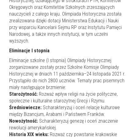
Historycznej, działającego w strukturach PTH, Komitetów
Okręgowych oraz Komitetów Szkolnych zrzeszających
nauczycieli z całego kraju. Olimpiada Historyczna została
zrealizowana dzięki dotacji Ministerstwa Edukacji i Nauki
przy wsparciu Kancelarii Sejmu RP oraz Instytutu Pamięci
Narodowej, a także innych instytucji, w tym uczelni
wyższych.
Eliminacje I stopnia
Eliminacje szkolne (I stopnia) Olimpiady Historycznej
zorganizowane zostały przez Szkolne Komisje Olimpiady
Historycznej w dniach 11 października–24 listopada 2021 r.
Przystąpiło do nich 2800 uczniów. Tematy prac pisemnych
miały następujące brzmienie:
Starożytność:
Rozważ wpływ religii na życie polityczne,
społeczne i kulturalne starożytnej Grecji i Rzymu.
Średniowiecze:
Scharakteryzuj i oceń relacje kulturowe
między Bizancjum, Arabami i Państwem Franków.
Nowożytność:
Scharakteryzuj genezę i oceń znaczenie
rewolucji amerykańskiej.
Historia XIX wieku:
Rozważ czy powstanie krakowskie