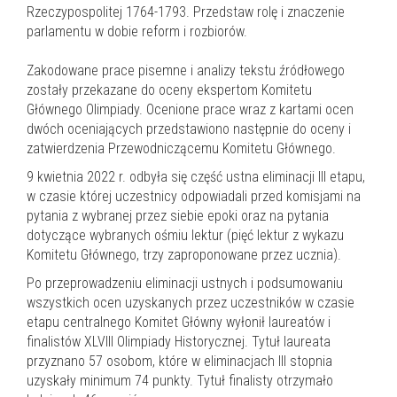
Rzeczypospolitej 1764-1793. Przedstaw rolę i znaczenie
parlamentu w dobie reform i rozbiorów.
Zakodowane prace pisemne i analizy tekstu źródłowego
zostały przekazane do oceny ekspertom Komitetu
Głównego Olimpiady. Ocenione prace wraz z kartami ocen
dwóch oceniających przedstawiono następnie do oceny i
zatwierdzenia Przewodniczącemu Komitetu Głównego.
9 kwietnia 2022 r. odbyła się część ustna eliminacji III etapu,
w czasie której uczestnicy odpowiadali przed komisjami na
pytania z wybranej przez siebie epoki oraz na pytania
dotyczące wybranych ośmiu lektur (pięć lektur z wykazu
Komitetu Głównego, trzy zaproponowane przez ucznia).
Po przeprowadzeniu eliminacji ustnych i podsumowaniu
wszystkich ocen uzyskanych przez uczestników w czasie
etapu centralnego Komitet Główny wyłonił laureatów i
finalistów XLVIII Olimpiady Historycznej. Tytuł laureata
przyznano 57 osobom, które w eliminacjach III stopnia
uzyskały minimum 74 punkty. Tytuł finalisty otrzymało