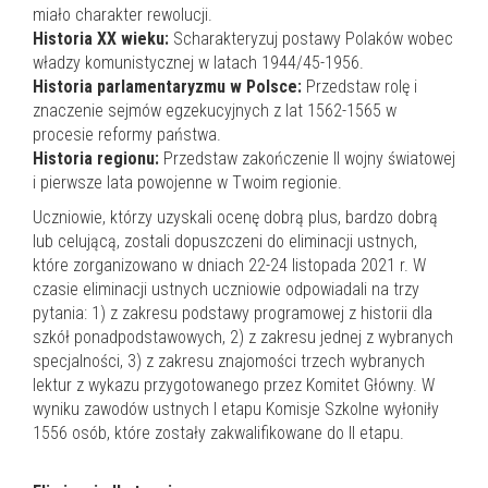
miało charakter rewolucji.
Historia XX wieku:
Scharakteryzuj postawy Polaków wobec
władzy komunistycznej w latach 1944/45-1956.
Historia parlamentaryzmu w Polsce:
Przedstaw rolę i
znaczenie sejmów egzekucyjnych z lat 1562-1565 w
procesie reformy państwa.
Historia regionu:
Przedstaw zakończenie II wojny światowej
i pierwsze lata powojenne w Twoim regionie.
Uczniowie, którzy uzyskali ocenę dobrą plus, bardzo dobrą
lub celującą, zostali dopuszczeni do eliminacji ustnych,
które zorganizowano w dniach 22-24 listopada 2021 r. W
czasie eliminacji ustnych uczniowie odpowiadali na trzy
pytania: 1) z zakresu podstawy programowej z historii dla
szkół ponadpodstawowych, 2) z zakresu jednej z wybranych
specjalności, 3) z zakresu znajomości trzech wybranych
lektur z wykazu przygotowanego przez Komitet Główny. W
wyniku zawodów ustnych I etapu Komisje Szkolne wyłoniły
1556 osób, które zostały zakwalifikowane do II etapu.