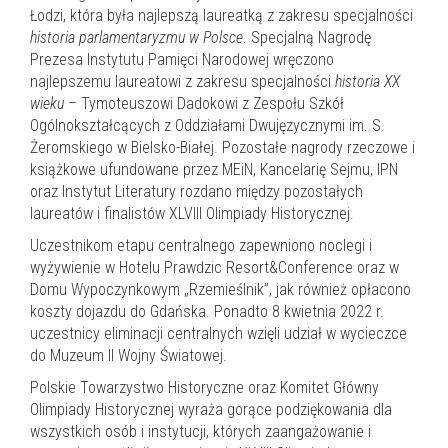
Łodzi, która była najlepszą laureatką z zakresu specjalności
historia parlamentaryzmu w Polsce
. Specjalną Nagrodę
Prezesa Instytutu Pamięci Narodowej wręczono
najlepszemu laureatowi z zakresu specjalności
historia XX
wieku
– Tymoteuszowi Dadokowi z Zespołu Szkół
Ogólnokształcących z Oddziałami Dwujęzycznymi im. S.
Żeromskiego w Bielsko-Białej. Pozostałe nagrody rzeczowe i
książkowe ufundowane przez MEiN, Kancelarię Sejmu, IPN
oraz Instytut Literatury rozdano między pozostałych
laureatów i finalistów XLVIII Olimpiady Historycznej.
Uczestnikom etapu centralnego zapewniono noclegi i
wyżywienie w Hotelu Prawdzic Resort&Conference oraz w
Domu Wypoczynkowym „Rzemieślnik”, jak również opłacono
koszty dojazdu do Gdańska. Ponadto 8 kwietnia 2022 r.
uczestnicy eliminacji centralnych wzięli udział w wycieczce
do Muzeum II Wojny Światowej.
Polskie Towarzystwo Historyczne oraz Komitet Główny
Olimpiady Historycznej wyraża gorące podziękowania dla
wszystkich osób i instytucji, których zaangażowanie i