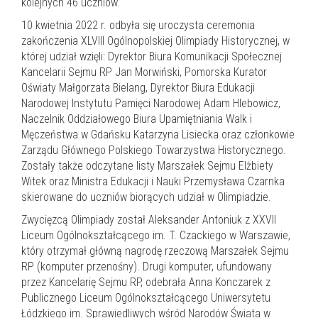
kolejnych 46 uczniów.
10 kwietnia 2022 r. odbyła się uroczysta ceremonia
zakończenia XLVIII Ogólnopolskiej Olimpiady Historycznej, w
której udział wzięli: Dyrektor Biura Komunikacji Społecznej
Kancelarii Sejmu RP Jan Morwiński, Pomorska Kurator
Oświaty Małgorzata Bielang, Dyrektor Biura Edukacji
Narodowej Instytutu Pamięci Narodowej Adam Hlebowicz,
Naczelnik Oddziałowego Biura Upamiętniania Walk i
Męczeństwa w Gdańsku Katarzyna Lisiecka oraz członkowie
Zarządu Głównego Polskiego Towarzystwa Historycznego.
Zostały także odczytane listy Marszałek Sejmu Elżbiety
Witek oraz Ministra Edukacji i Nauki Przemysława Czarnka
skierowane do uczniów biorących udział w Olimpiadzie.
Zwycięzcą Olimpiady został Aleksander Antoniuk z XXVII
Liceum Ogólnokształcącego im. T. Czackiego w Warszawie,
który otrzymał główną nagrodę rzeczową Marszałek Sejmu
RP (komputer przenośny). Drugi komputer, ufundowany
przez Kancelarię Sejmu RP, odebrała Anna Konczarek z
Publicznego Liceum Ogólnokształcącego Uniwersytetu
Łódzkiego im. Sprawiedliwych wśród Narodów Świata w