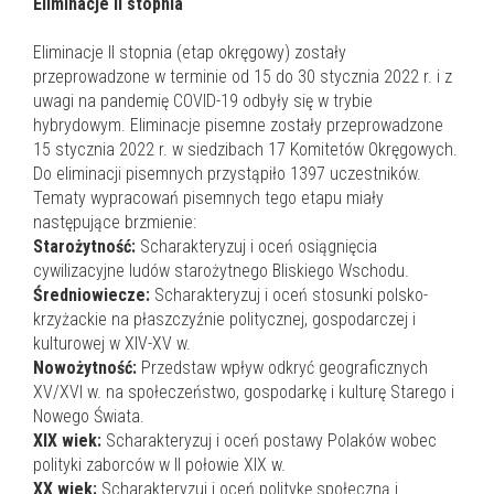
Eliminacje II stopnia
Eliminacje II stopnia (etap okręgowy) zostały
przeprowadzone w terminie od 15 do 30 stycznia 2022 r. i z
uwagi na pandemię COVID-19 odbyły się w trybie
hybrydowym. Eliminacje pisemne zostały przeprowadzone
15 stycznia 2022 r. w siedzibach 17 Komitetów Okręgowych.
Do eliminacji pisemnych przystąpiło 1397 uczestników.
Tematy wypracowań pisemnych tego etapu miały
następujące brzmienie:
Starożytność:
Scharakteryzuj i oceń osiągnięcia
cywilizacyjne ludów starożytnego Bliskiego Wschodu.
Średniowiecze:
Scharakteryzuj i oceń stosunki polsko-
krzyżackie na płaszczyźnie politycznej, gospodarczej i
kulturowej w XIV-XV w.
Nowożytność:
Przedstaw wpływ odkryć geograficznych
XV/XVI w. na społeczeństwo, gospodarkę i kulturę Starego i
Nowego Świata.
XIX wiek:
Scharakteryzuj i oceń postawy Polaków wobec
polityki zaborców w II połowie XIX w.
XX wiek:
Scharakteryzuj i oceń politykę społeczną i