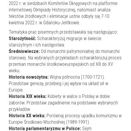
2022 r. w siedzibach Komitetów Okręgowych na platformie
internetowej Olimpiady Historycznej, natomiast analiza
tekstów źródłowych i eliminacje ustne odbyły się 7-10
kwietnia 2022 r. w Gdańsku-Jelitkowie.
Tematyka prac pisemnych przedstawiała się następująco:
Starożytność:
Scharakteryzuj migracje w świecie
starożytnym i ich następstwa.
Średniowiecze:
Od monarchii patrymonialnej do monarchii
stanowej. Na wybranych przykładach scharakteryzuj proces
przemian monarchii środkowoeuropejskich od XIII do XV
wieku.
Historia nowożytna:
Wojna północna (1700-1721).
Przedstaw genezę, przebieg i jej wpływ na układ sił w
Europie.
Historia XIX wieku:
Kobiety w walce o Polskę w dobie
zaborów. Przedstaw zagadnienie na podstawie wybranych
przykładów.
Historia XX wieku:
Porównaj procesy upadku komunizmu w
Europie Środkowo-Wschodniej (1989-1991).
Historia parlamentaryzmu w Polsce:
Sejm